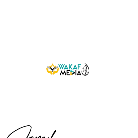
dan penerbitan program Islamik di TV
AlHijrah, dengan kerjasama
Yayasan
Waqaf Malaysia.